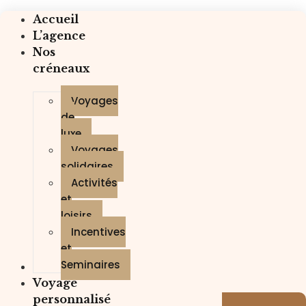
Accueil
L’agence
Nos
créneaux
Voyages
de
luxe
Voyages
solidaires
Activités
et
loisirs
Incentives
et
Seminaires
Trekking
Voyage
personnalisé